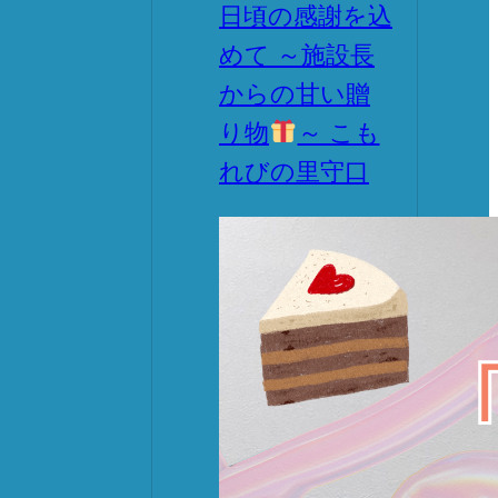
日頃の感謝を込
めて ～施設長
からの甘い贈
り物
～ こも
れびの里守口