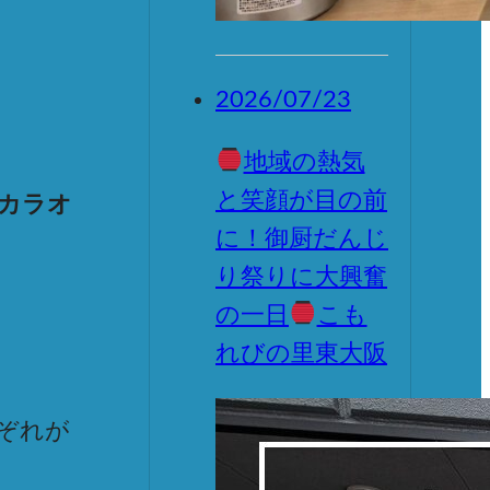
2026/07/23
地域の熱気
と笑顔が目の前
カラオ
に！御厨だんじ
り祭りに大興奮
の一日
こも
れびの里東大阪
ぞれが