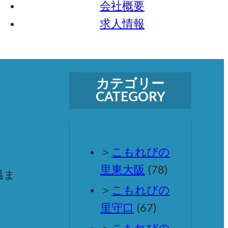
会社概要
求人情報
カテゴリー
CATEGORY
こもれびの
里東大阪
(78)
こもれびの
里守口
(67)