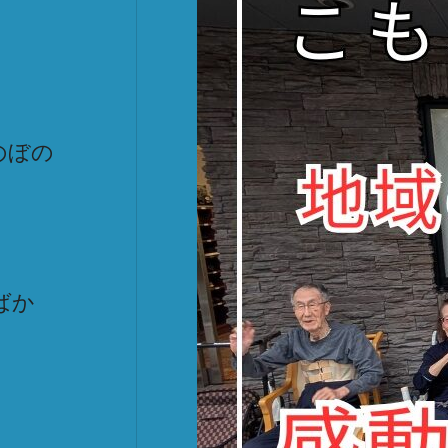
のぼの
ばか