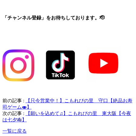
「チャンネル登録」をお待ちしております。🫡
前の記事 :
【只今営業中！】こもれびの里 守口【絶品お寿
司ゲーム🍣】
次の記事 :
【願いを込めて♫】こもれびの里 東大阪【今夜
は七夕🎋】
一覧に戻る