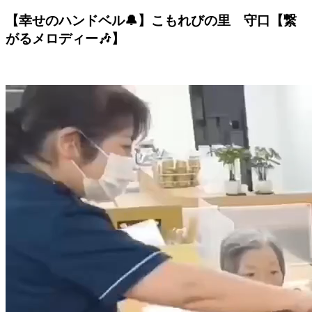
【幸せのハンドベル🔔】こもれびの里 守口【繋
がるメロディー🎶】