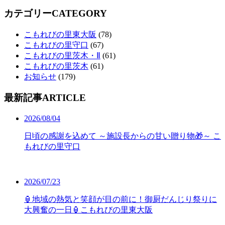
カテゴリー
CATEGORY
こもれびの里東大阪
(78)
こもれびの里守口
(67)
こもれびの里茨木・Ⅱ
(61)
こもれびの里茨木
(61)
お知らせ
(179)
最新記事
ARTICLE
2026/08/04
日頃の感謝を込めて ～施設長からの甘い贈り物🎁～ こ
もれびの里守口
2026/07/23
🏮地域の熱気と笑顔が目の前に！御厨だんじり祭りに
大興奮の一日🏮こもれびの里東大阪