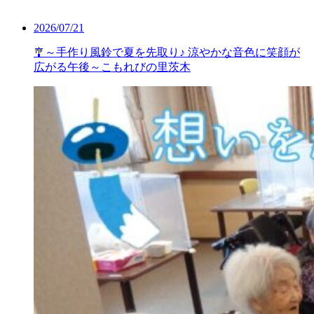
2026/07/21
🎐～手作り風鈴で夏を先取り♪ 涼やかな音色に笑顔が
広がる午後～こもれびの里茨木